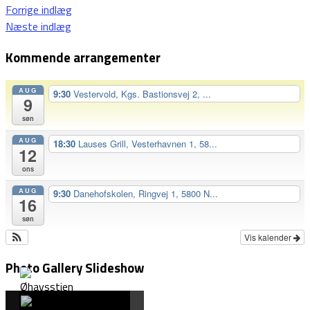
Indlægsnavigation
Forrige indlæg
Næste indlæg
Kommende arrangementer
AUG
9:30
Vestervold, Kgs. Bastionsvej 2, ...
9
søn
AUG
18:30
Lauses Grill, Vesterhavnen 1, 58...
12
ons
AUG
9:30
Danehofskolen, Ringvej 1, 5800 N...
16
søn
Vis kalender
Photo Gallery Slideshow