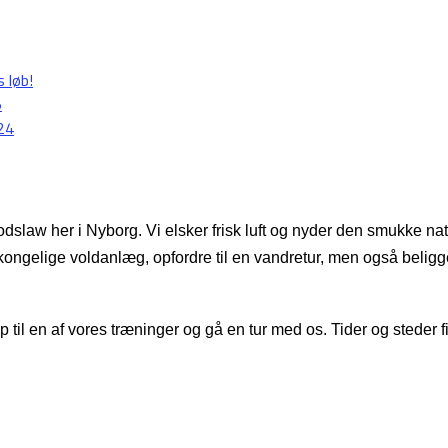
s løb!
5
24
Fodslaw her i Nyborg. Vi
elsker frisk luft og nyder den smukke 
kongelige voldanlæg, opfordre til en vandretur, men også beligg
p til en af vores træninger og gå en tur med os. Tider og steder 