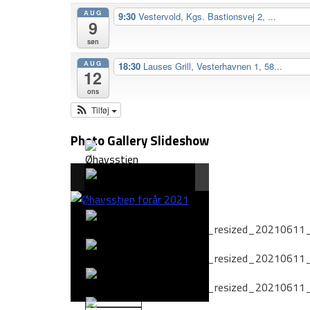
AUG
9:30
Vestervold, Kgs. Bastionsvej 2, ...
9
søn
AUG
18:30
Lauses Grill, Vesterhavnen 1, 58...
12
ons
Tilføj
Photo Gallery Slideshow