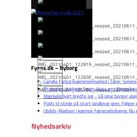
Fyens.dk – Nyborg
Camilla forlod kræmmermarked i tårer: Senere
Pludseligt dukkede Søren Huss op i Bøgeskoven
Mærkelig lugt bredte sig - så slog borger ala
Politi til stede på stort landbrug igen: Følge
Ubåds-Madsen i kæmpe fængselsdrama: Nu e
Nyhedsarkiv