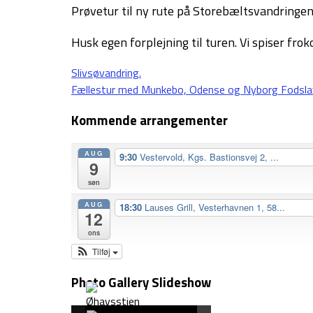
Prøvetur til ny rute på Storebæltsvandringe
Husk egen forplejning til turen. Vi spiser fro
Indlægsnavigation
Slivsøvandring.
Fællestur med Munkebo, Odense og Nyborg Fodsla
Kommende arrangementer
AUG
9:30
Vestervold, Kgs. Bastionsvej 2, ...
9
søn
AUG
18:30
Lauses Grill, Vesterhavnen 1, 58...
12
ons
Tilføj
Photo Gallery Slideshow