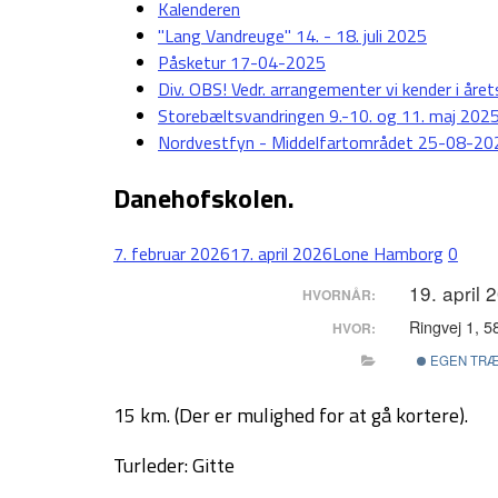
Kalenderen
"Lang Vandreuge" 14. - 18. juli 2025
Påsketur 17-04-2025
Div. OBS! Vedr. arrangementer vi kender i året
Storebæltsvandringen 9.-10. og 11. maj 202
Nordvestfyn - Middelfartområdet 25-08-20
Danehofskolen.
7. februar 2026
17. april 2026
Lone Hamborg
0
19. april 
HVORNÅR:
Ringvej 1, 
HVOR:
EGEN TRÆ
15 km. (Der er mulighed for at gå kortere).
Turleder: Gitte