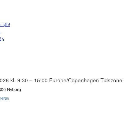
s løb!
5
24
2026 kl. 9:30 – 15:00
Europe/Copenhagen Tidszone
5800 Nyborg
NING