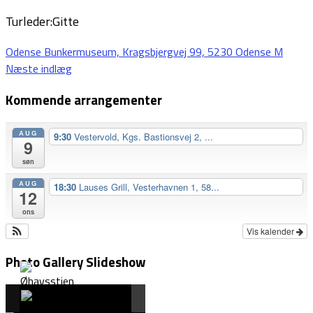
Turleder:Gitte
Indlægsnavigation
Odense Bunkermuseum, Kragsbjergvej 99, 5230 Odense M
Næste indlæg
Kommende arrangementer
AUG
9:30
Vestervold, Kgs. Bastionsvej 2, ...
9
søn
AUG
18:30
Lauses Grill, Vesterhavnen 1, 58...
12
ons
Vis kalender
Photo Gallery Slideshow