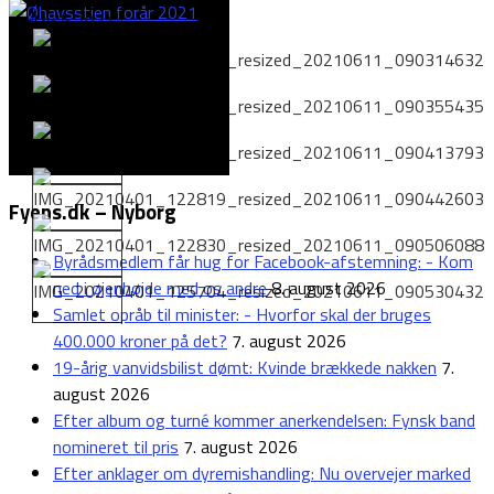
Fyens.dk – Nyborg
Byrådsmedlem får hug for Facebook-afstemning: - Kom
ned i øjenhøjde med os andre
8. august 2026
Samlet opråb til minister: - Hvorfor skal der bruges
400.000 kroner på det?
7. august 2026
19-årig vanvidsbilist dømt: Kvinde brækkede nakken
7.
august 2026
Efter album og turné kommer anerkendelsen: Fynsk band
nomineret til pris
7. august 2026
Efter anklager om dyremishandling: Nu overvejer marked