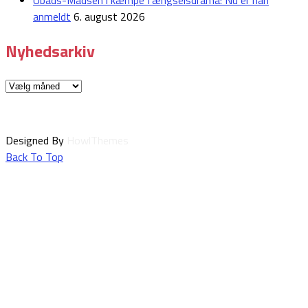
Ubåds-Madsen i kæmpe fængselsdrama: Nu er han
anmeldt
6. august 2026
Nyhedsarkiv
Nyhedsarkiv
Designed By
HowlThemes
Back To Top