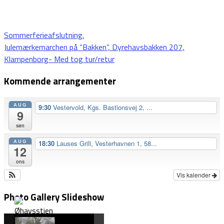
Indlægsnavigation
Sommerferieafslutning.
Julemærkemarchen på “Bakken”, Dyrehavsbakken 207,
Klampenborg- Med tog tur/retur
Kommende arrangementer
AUG
9:30
Vestervold, Kgs. Bastionsvej 2, ...
9
søn
AUG
18:30
Lauses Grill, Vesterhavnen 1, 58...
12
ons
Vis kalender
Photo Gallery Slideshow