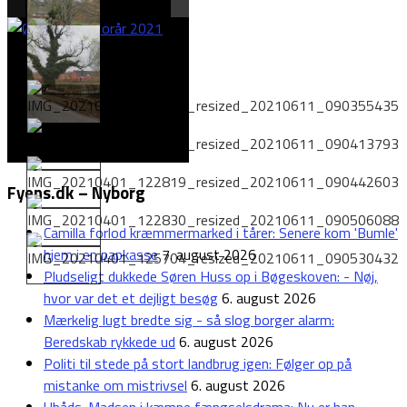
Fyens.dk – Nyborg
Camilla forlod kræmmermarked i tårer: Senere kom 'Bumle'
hjem i en papkasse
7. august 2026
Pludseligt dukkede Søren Huss op i Bøgeskoven: - Nøj,
hvor var det et dejligt besøg
6. august 2026
Mærkelig lugt bredte sig - så slog borger alarm:
Beredskab rykkede ud
6. august 2026
Politi til stede på stort landbrug igen: Følger op på
mistanke om mistrivsel
6. august 2026